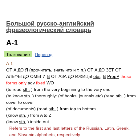
Большой русско-английский
фразеологический словарь
А-1
Толкование
Перевод
А-1
ОТ А ДО Я (прочитать, знать что и т. п.) ОТ А ДО ЗЕТ ОТ
АЛЬФЫ ДО ОМЕГИ
lit
ОТ АЗА ДО ИЖИЦЫ
obs
,
lit
PrepP
these
forms only
adv
fixed
WO
(to read
sth.
) from the very beginning to the very end
(to know
sth.
) thoroughly: (of books, journals
etc
) (read
sth.
) from
cover to cover
(of documents) (read
sth.
) from top to bottom
(know
sth.
) from A to Z
(know
sth.
) inside out.
Refers to the first and last letters of the Russian, Latin, Greek,
and Slavonic alphabets, respectively.